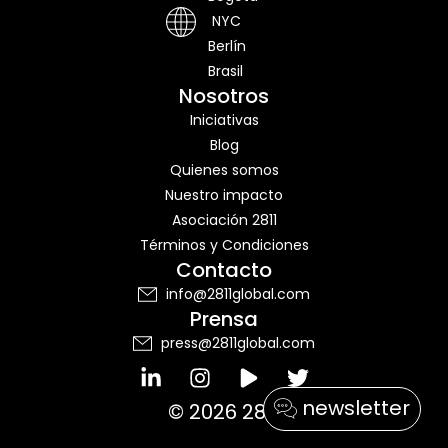
NYC
Berlín
Brasil
Nosotros
Iniciativas
Blog
Quienes somos
Nuestro impacto
Asociación 2811
Términos y Condiciones
Contacto
info@2811global.com
Prensa
press@2811global.com
I
T
n
w
newsletter
s
i
© 2026 2811
t
t