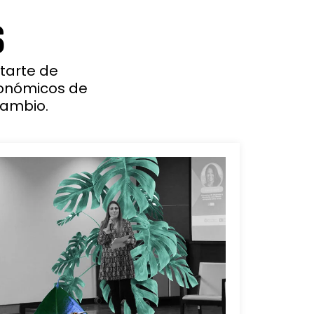
S
tarte de
conómicos de
cambio.