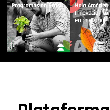
Programas en Brasil
Hola América
Innovación co
en migración