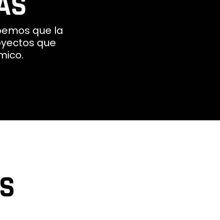
AS
bemos que la
oyectos que
ómico.
AS