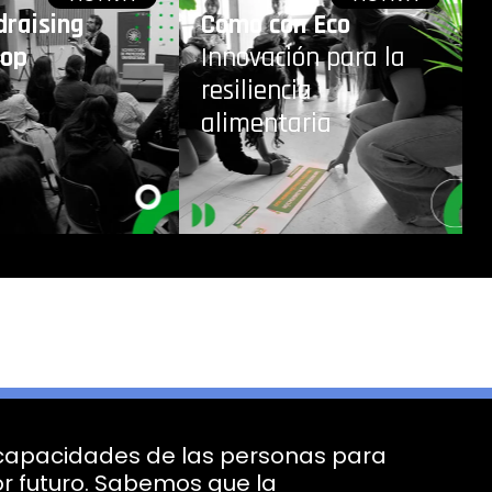
draising
Como con Eco
hop
Innovación para la
resiliencia
alimentaria
capacidades de las personas para
r futuro. Sabemos que la