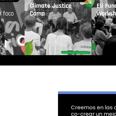
Climate Justice
EU Fun
n foco
Camp
Works
Creemos en las 
co-crear un mejo