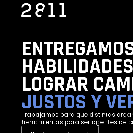
Ir
al
contenido
ENTREGAMO
HABILIDADE
LOGRAR CAM
JUSTOS Y VE
Trabajamos para que distintas orga
herramientas para ser agentes de 