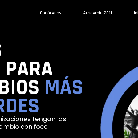
Conócenos
Academia 2811
In
S
S PARA
BIOS
MÁS
RDES
nizaciones tengan las
cambio con foco