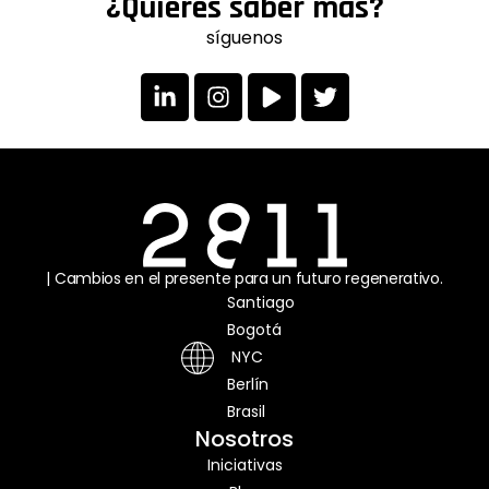
¿Quieres saber más?
síguenos
I
T
n
w
s
i
t
t
a
t
g
e
r
r
a
m
| Cambios en el presente para un futuro regenerativo.
Santiago
Bogotá
NYC
Berlín
Brasil
Nosotros
Iniciativas