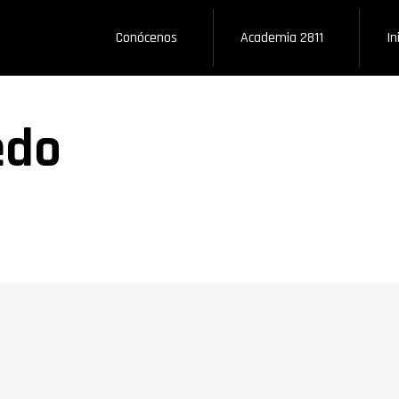
Conócenos
Academia 2811
In
edo