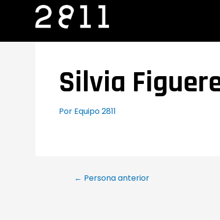
Ir
Navegación
al
de
contenido
entradas
Silvia Figuer
Por
Equipo 2811
←
Persona anterior