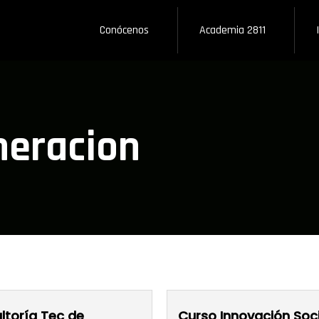
Conócenos
Academia 2811
neracion
ltoría Tec de
Curso Innovación Soci