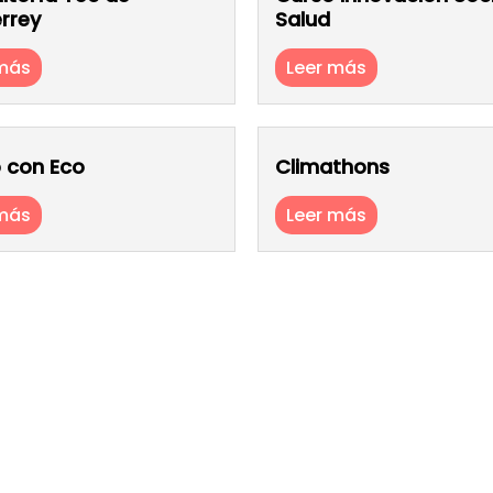
rrey
Salud
 más
Leer más
con Eco
Climathons
 más
Leer más