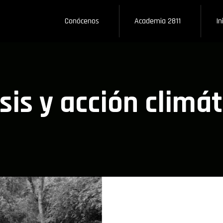
Conócenos
Academia 2811
In
isis y acción climát