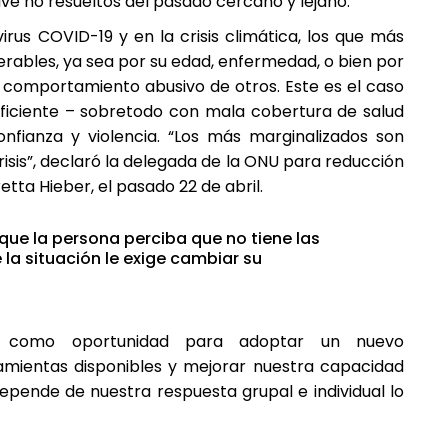
ave no resueltos del pasado cercano y lejano.
irus COVID-19 y en la crisis climática, los que más
erables, ya sea por su edad, enfermedad, o bien por
l comportamiento abusivo de otros. Este es el caso
eficiente – sobretodo con mala cobertura de salud
onfianza y violencia. “Los más marginalizados son
is”, declaró la delegada de la ONU para reducción
etta Hieber, el pasado 22 de abril.
 que la persona perciba que no tiene las
 la situación le exige cambiar su
r como oportunidad para adoptar un nuevo
amientas disponibles y mejorar nuestra capacidad
depende de nuestra respuesta grupal e individual lo