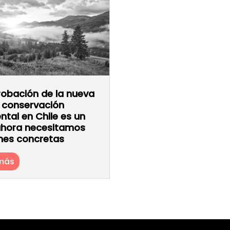
robación de la nueva
e conservación
ntal en Chile es un
 ahora necesitamos
nes concretas
 más