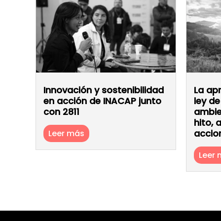
Innovación y sostenibilidad
La ap
en acción de INACAP junto
ley d
con 2811
ambie
hito,
accio
Leer más
Leer