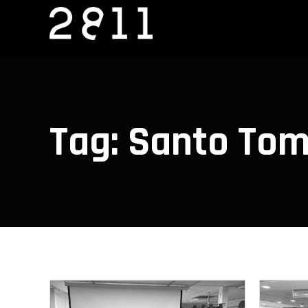
Ir
al
contenido
Tag: Santo To