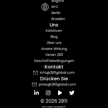
Bogotá
NYC
Berlin
Brasilien
Uns
Initiativen
Blog
Über uns
Unsere Wirkung
Verein 2811
Geschäftsbedingungen
Kontakt
info@2811global.com
Drücken Sie
press@2811global.com
I
T
n
w
s
i
© 2026 2811
t
t
Mit Liebe hergestellt