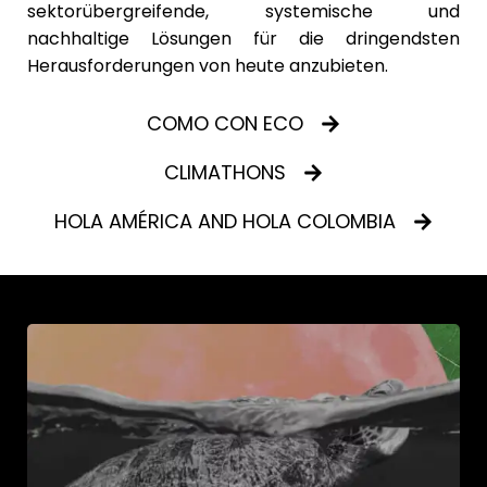
sektorübergreifende, systemische und
nachhaltige Lösungen für die dringendsten
Herausforderungen von heute anzubieten.
COMO CON ECO
CLIMATHONS
HOLA AMÉRICA AND HOLA COLOMBIA
Im Jahr 2811 aktivieren und stärken wir Ökosysteme der
sozialen Innovation, in denen verschiedene Akteure des
Wandels zugunsten des ökologischen Gleichgewichts
arbeiten und dabei die Beziehungen respektieren, die