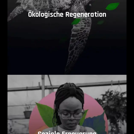
Ökosysteme aufrechterhalten, um ihr Gleichgewicht
wiederherzustellen.
Ökologische Regeneration
Wir schaffen Räume für Schulungen, Begegnungen
und Dialoge rund um den Klimaschutz als
systemische Herausforderung und fördern so eine
Veränderung unserer Art, mit der Natur zu leben.
Erfahren Sie mehr
Wir streben eine integrative Entwicklung an, bei der die
Menschen, die Probleme erleben, an der gemeinsamen
Entwicklung von Lösungen beteiligt werden und lokale
Governance und partizipative Führung fördern.